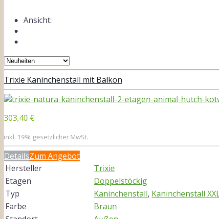
Ansicht:
Trixie Kaninchenstall mit Balkon
303,40 €
inkl. 19% gesetzlicher MwSt.
Details
Zum Angebot
Hersteller
Trixie
Etagen
Doppelstöckig
Typ
Kaninchenstall
,
Kaninchenstall XX
Farbe
Braun
Standort
Außen