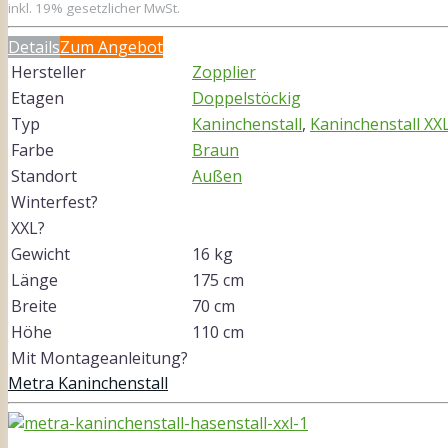
inkl. 19% gesetzlicher MwSt.
Details
Zum Angebot
Hersteller
Zopplier
Etagen
Doppelstöckig
Typ
Kaninchenstall
,
Kaninchenstall XX
Farbe
Braun
Standort
Außen
Winterfest?
XXL?
Gewicht
16 kg
Länge
175 cm
Breite
70 cm
Höhe
110 cm
Mit Montageanleitung?
Metra Kaninchenstall