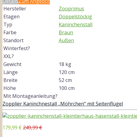
Details
Zum Angebot
Hersteller
Zooprimus
Etagen
Doppelstöckig
Typ
Kaninchenstall
Farbe
Braun
Standort
Außen
Winterfest?
XXL?
Gewicht
18 kg
Länge
120 cm
Breite
52 cm
Höhe
100 cm
Mit Montageanleitung?
Zopplier Kaninchnestall „Möhrchen“ mit Seitenflügel
179,99 €
249,99 €