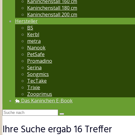
Kaninchenstall 160 cm
Kaninchenstall 180 cm
Kaninchenstall 200 cm
Hersteller
BS
Kerbl
metra
Nanook
PetSafe
Promadino
Serina
Songmics
TecTake
Trixie
Zooprimus
🐇 Das Kaninchen E-Book
Ihre Suche ergab
16
Treffer