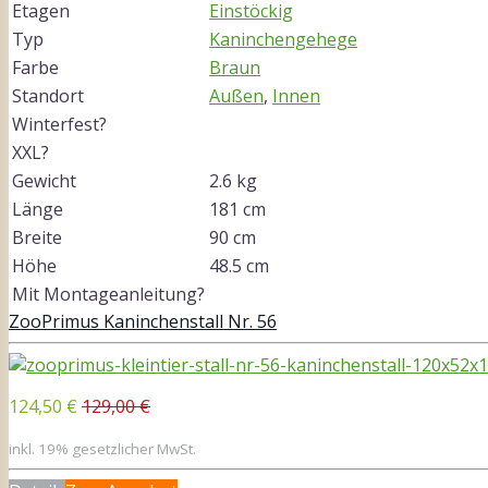
Etagen
Einstöckig
Typ
Kaninchengehege
Farbe
Braun
Standort
Außen
,
Innen
Winterfest?
XXL?
Gewicht
2.6 kg
Länge
181 cm
Breite
90 cm
Höhe
48.5 cm
Mit Montageanleitung?
ZooPrimus Kaninchenstall Nr. 56
124,50 €
129,00 €
inkl. 19% gesetzlicher MwSt.