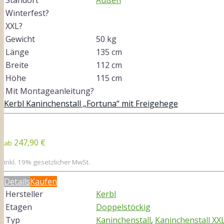
Winterfest?
XXL?
Gewicht
50 kg
Länge
135 cm
Breite
112 cm
Höhe
115 cm
Mit Montageanleitung?
Kerbl Kaninchenstall „Fortuna“ mit Freigehege
247,90 €
ab
inkl. 19% gesetzlicher MwSt.
Details
Kaufen
Hersteller
Kerbl
Etagen
Doppelstöckig
Typ
Kaninchenstall
,
Kaninchenstall XX