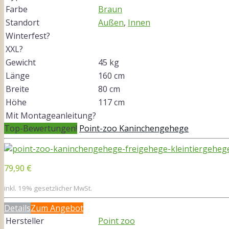
Farbe
Braun
Standort
Außen
,
Innen
Winterfest?
XXL?
Gewicht
45 kg
Länge
160 cm
Breite
80 cm
Höhe
117 cm
Mit Montageanleitung?
Top-Bewertungen!
Point-zoo Kaninchengehege
79,90 €
inkl. 19% gesetzlicher MwSt.
Details
Zum Angebot
Hersteller
Point zoo