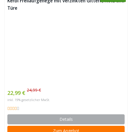
Kerbl Freilaufgehege mit verzinkten Gittern, Netz und
Türe
24,99 €
22,99 €
inkl. 19% gesetzlicher MwSt.
Details
Zum Angebot