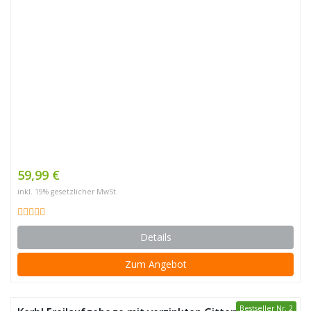
59,99 €
inkl. 19% gesetzlicher MwSt.
Details
Zum Angebot
Bestseller Nr. 2