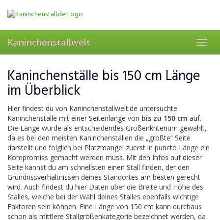
Skip
to
main
content
Kaninchenstallwelt
Toggl
navig
Kaninchenställe bis 150 cm Länge
im Überblick
Hier findest du von Kaninchenstallwelt.de untersuchte
Kaninchenställe mit einer Seitenlänge von
bis zu 150 cm
auf.
Die Länge wurde als entscheidendes Größenkriterium gewählt,
da es bei den meisten Kaninchenställen die „größte“ Seite
darstellt und folglich bei Platzmangel zuerst in puncto Länge ein
Kompromiss gemacht werden muss. Mit den Infos auf dieser
Seite kannst du am schnellsten einen Stall finden, der den
Grundrissverhältnissen deines Standortes am besten gerecht
wird. Auch findest du hier Daten über die Breite und Höhe des
Stalles, welche bei der Wahl deines Stalles ebenfalls wichtige
Faktoren sein können. Eine Länge von 150 cm kann durchaus
schon als mittlere Stallgrößenkategorie bezeichnet werden, da