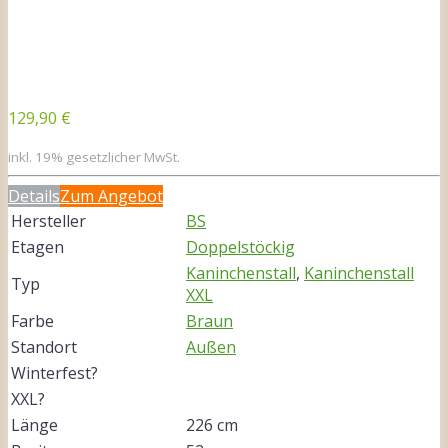
129,90 €
inkl. 19% gesetzlicher MwSt.
Details
Zum Angebot
Hersteller
BS
Etagen
Doppelstöckig
Kaninchenstall
,
Kaninchenstall
Typ
XXL
Farbe
Braun
Standort
Außen
Winterfest?
XXL?
Länge
226 cm