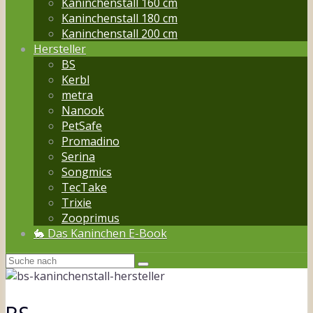
Kaninchenstall 160 cm
Kaninchenstall 180 cm
Kaninchenstall 200 cm
Hersteller
BS
Kerbl
metra
Nanook
PetSafe
Promadino
Serina
Songmics
TecTake
Trixie
Zooprimus
🐇 Das Kaninchen E-Book