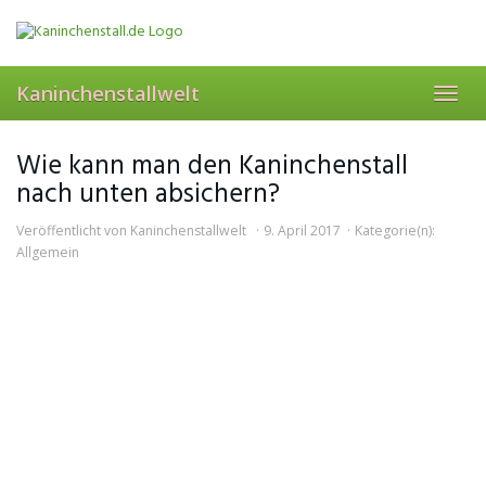
Skip
to
main
content
Kaninchenstallwelt
Toggl
navig
Wie kann man den Kaninchenstall
nach unten absichern?
Veröffentlicht von
Kaninchenstallwelt
9. April 2017
Kategorie(n):
Allgemein