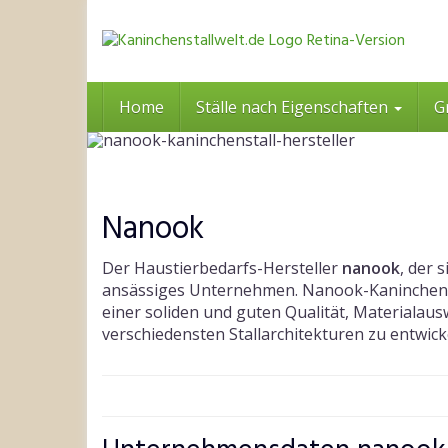
Skip
to
main
content
Home
Ställe nach Eigenschaften
G
Nanook
Der Haustierbedarfs-Hersteller
nanook
, der 
ansässiges Unternehmen. Nanook-Kaninchenstä
einer soliden und guten Qualität, Materialau
verschiedensten Stallarchitekturen zu entwick