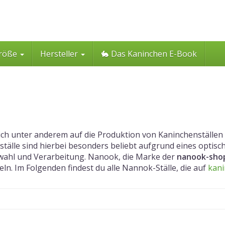
röße
Hersteller
🐇 Das Kaninchen E-Book
sich unter anderem auf die Produktion von Kaninchenställen 
lle sind hierbei besonders beliebt aufgrund eines optisc
swahl und Verarbeitung. Nanook, die Marke der
nanook-sh
eln. Im Folgenden findest du alle Nannok-Ställe, die auf
kani