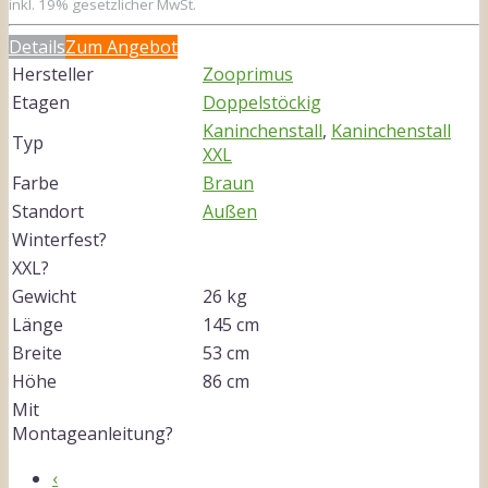
inkl. 19% gesetzlicher MwSt.
Details
Zum Angebot
Hersteller
Zooprimus
Etagen
Doppelstöckig
Kaninchenstall
,
Kaninchenstall
Typ
XXL
Farbe
Braun
Standort
Außen
Winterfest?
XXL?
Gewicht
26 kg
Länge
145 cm
Breite
53 cm
Höhe
86 cm
Mit
Montageanleitung?
‹