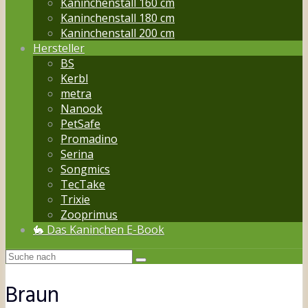
Kaninchenstall 160 cm
Kaninchenstall 180 cm
Kaninchenstall 200 cm
Hersteller
BS
Kerbl
metra
Nanook
PetSafe
Promadino
Serina
Songmics
TecTake
Trixie
Zooprimus
🐇 Das Kaninchen E-Book
Braun