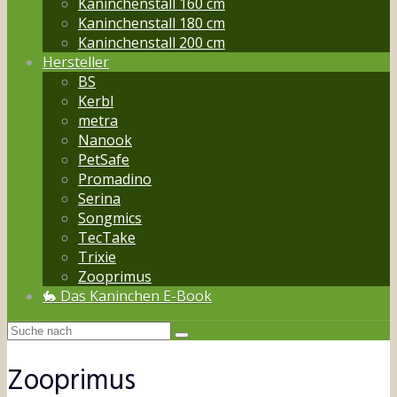
Kaninchenstall 160 cm
Kaninchenstall 180 cm
Kaninchenstall 200 cm
Hersteller
BS
Kerbl
metra
Nanook
PetSafe
Promadino
Serina
Songmics
TecTake
Trixie
Zooprimus
🐇 Das Kaninchen E-Book
Zooprimus