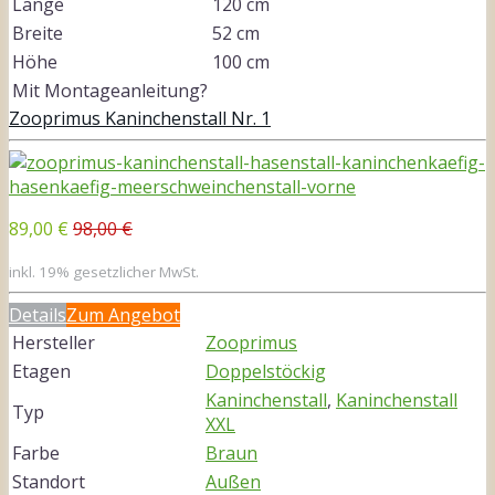
Länge
120 cm
Breite
52 cm
Höhe
100 cm
Mit Montageanleitung?
Zooprimus Kaninchenstall Nr. 1
89,00 €
98,00 €
inkl. 19% gesetzlicher MwSt.
Details
Zum Angebot
Hersteller
Zooprimus
Etagen
Doppelstöckig
Kaninchenstall
,
Kaninchenstall
Typ
XXL
Farbe
Braun
Standort
Außen