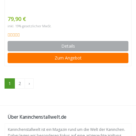
79,90 €
inkl. 19% gesetzlicher MwSt.
Details
Zum Angebot
1
2
›
Über Kaninchenstallwelt.de
Kaninchenstallwelt ist ein Magazin rund um die Welt der Kaninchen.
Dabei legen wir besonderen Fokus auf eine artgerechte Haltung