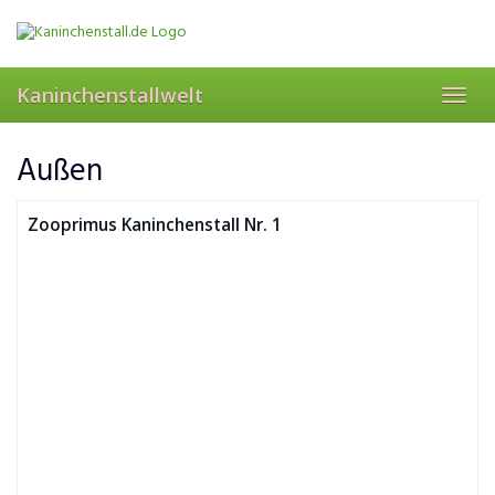
Skip
to
main
content
Kaninchenstallwelt
Toggl
navig
Außen
Zooprimus Kaninchenstall Nr. 1