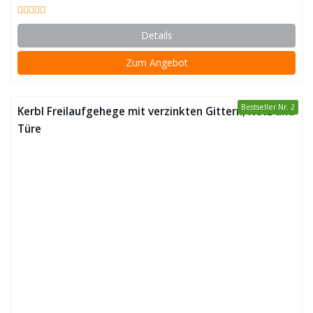
Details
Zum Angebot
Bestseller Nr. 2
Kerbl Freilaufgehege mit verzinkten Gittern, Netz und
Türe