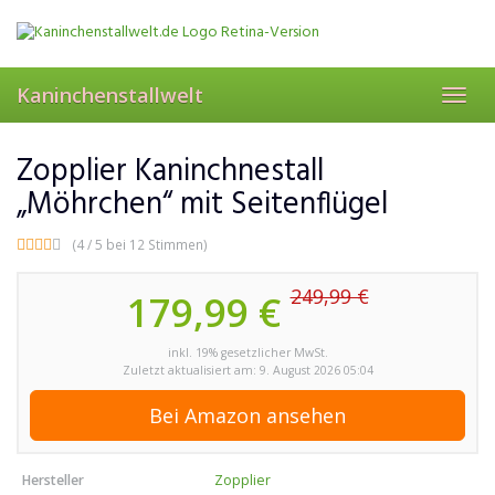
Skip
to
main
content
Kaninchenstallwelt
Toggl
navig
Zopplier Kaninchnestall
„Möhrchen“ mit Seitenflügel
(4 / 5 bei 12 Stimmen)
249,99 €
179,99 €
inkl. 19% gesetzlicher MwSt.
Zuletzt aktualisiert am: 9. August 2026 05:04
Bei Amazon ansehen
Hersteller
Zopplier