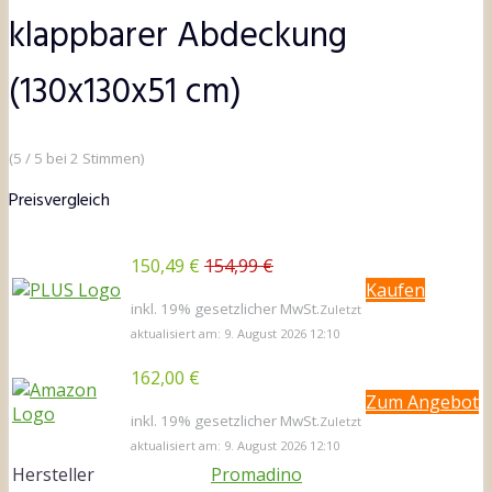
klappbarer Abdeckung
(130x130x51 cm)
(5 / 5 bei 2 Stimmen)
Preisvergleich
150,49 €
154,99 €
Kaufen
inkl. 19% gesetzlicher MwSt.
Zuletzt
aktualisiert am: 9. August 2026 12:10
162,00 €
Zum Angebot
inkl. 19% gesetzlicher MwSt.
Zuletzt
aktualisiert am: 9. August 2026 12:10
Hersteller
Promadino