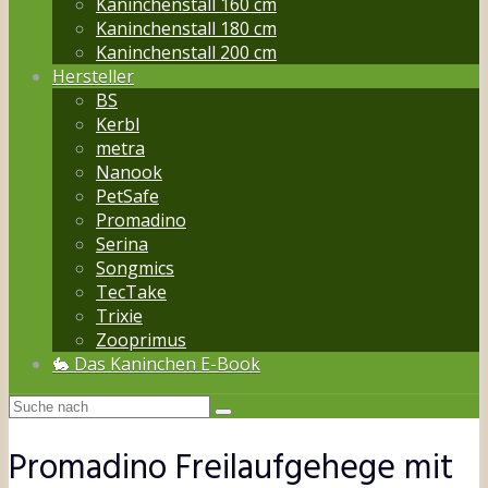
Kaninchenstall 160 cm
Kaninchenstall 180 cm
Kaninchenstall 200 cm
Hersteller
BS
Kerbl
metra
Nanook
PetSafe
Promadino
Serina
Songmics
TecTake
Trixie
Zooprimus
🐇 Das Kaninchen E-Book
Promadino Freilaufgehege mit