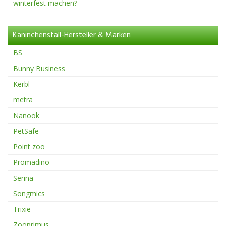
winterfest machen?
Kaninchenstall-Hersteller & Marken
BS
Bunny Business
Kerbl
metra
Nanook
PetSafe
Point zoo
Promadino
Serina
Songmics
Trixie
Zooprimus