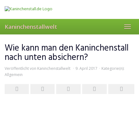
Skip
to
main
content
Kaninchenstallwelt
Toggl
navig
Wie kann man den Kaninchenstall
nach unten absichern?
Veröffentlicht von
Kaninchenstallwelt
9. April 2017
Kategorie(n):
Allgemein