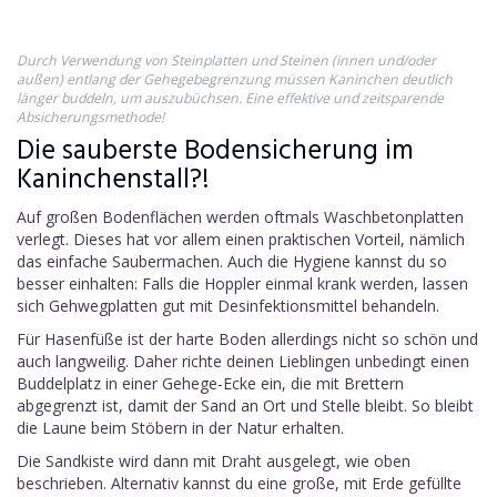
Durch Verwendung von Steinplatten und Steinen (innen und/oder
außen) entlang der Gehegebegrenzung müssen Kaninchen deutlich
länger buddeln, um auszubüchsen. Eine effektive und zeitsparende
Absicherungsmethode!
Die sauberste Bodensicherung im
Kaninchenstall?!
Auf großen Bodenflächen werden oftmals Waschbetonplatten
verlegt. Dieses hat vor allem einen praktischen Vorteil, nämlich
das einfache Saubermachen. Auch die Hygiene kannst du so
besser einhalten: Falls die Hoppler einmal krank werden, lassen
sich Gehwegplatten gut mit Desinfektionsmittel behandeln.
Für Hasenfüße ist der harte Boden allerdings nicht so schön und
auch langweilig. Daher richte deinen Lieblingen unbedingt einen
Buddelplatz in einer Gehege-Ecke ein, die mit Brettern
abgegrenzt ist, damit der Sand an Ort und Stelle bleibt. So bleibt
die Laune beim Stöbern in der Natur erhalten.
Die Sandkiste wird dann mit Draht ausgelegt, wie oben
beschrieben. Alternativ kannst du eine große, mit Erde gefüllte