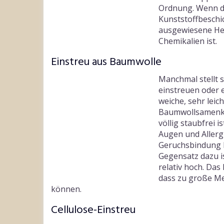
Ordnung. Wenn du
Kunststoffbeschic
ausgewiesene Heim
Chemikalien ist.
Einstreu aus Baumwolle
Manchmal stellt s
einstreuen oder 
weiche, sehr leic
Baumwollsamenkap
völlig staubfrei 
Augen und Aller
Geruchsbindung l
Gegensatz dazu i
relativ hoch. Da
dass zu große M
können.
Cellulose-Einstreu