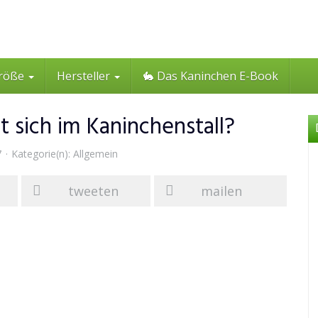
röße
Hersteller
🐇 Das Kaninchen E-Book
 sich im Kaninchenstall?
7
Kategorie(n):
Allgemein
tweeten
mailen