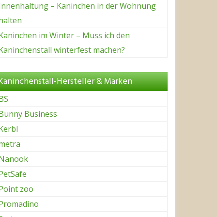
Innenhaltung – Kaninchen in der Wohnung
halten
Kaninchen im Winter – Muss ich den
Kaninchenstall winterfest machen?
Kaninchenstall-Hersteller & Marken
BS
Bunny Business
Kerbl
metra
Nanook
PetSafe
Point zoo
Promadino