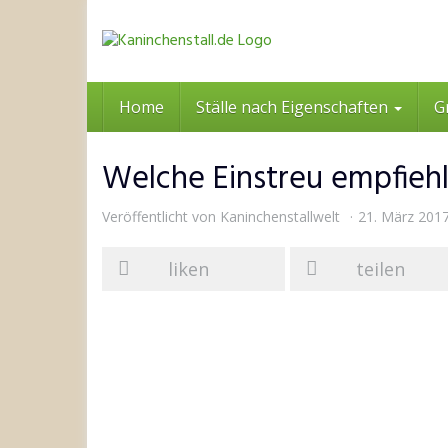
Skip
to
main
content
Home
Ställe nach Eigenschaften
G
Welche Einstreu empfiehlt
Veröffentlicht von
Kaninchenstallwelt
21. März 201
liken
teilen