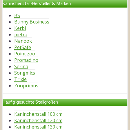
Kaninchenstall-Hersteller & Marken
BS
Bunny Business
Kerbl
metra
Nanook
PetSafe
Point zoo
Promadino
Serina
Songmics
Trixie
Zooprimus
Häufig gesuchte Stallgrößen
Kaninchenstall 100 cm
Kaninchenstall 120 cm
Kaninchenstall 130 cm