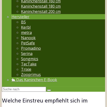
Kaninchenstall 160 cm
Kaninchenstall 180 cm
Kaninchenstall 200 cm
Hersteller
BS
Kerbl
metra
Nanook
PetSafe
Promadino
Serina
Songmics
TecTake
Trixie
Zooprimus
🐇 Das Kaninchen E-Book
Welche Einstreu empfiehlt sich im