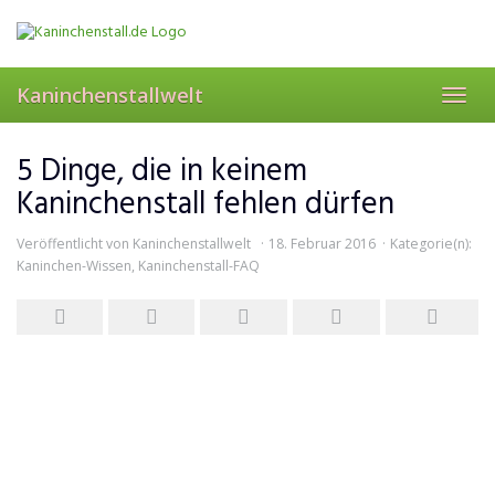
Skip
to
main
content
Kaninchenstallwelt
Toggl
navig
5 Dinge, die in keinem
Kaninchenstall fehlen dürfen
Veröffentlicht von
Kaninchenstallwelt
18. Februar 2016
Kategorie(n):
Kaninchen-Wissen
,
Kaninchenstall-FAQ