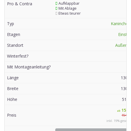
Pro & Contra
Aufklappbar
Mit Ablage
Etwas teurer
Typ
Kaninchen
Etagen
Einstö
Standort
Außen
,
Winterfest?
Mit Montageanleitung?
Länge
130 
Breite
130 
Höhe
51 
150,
ab
Preis
154,99
inkl. 19% gesetz