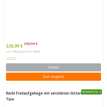
230,94 €
228,99 €
inkl. 19% gesetzlicher MwSt.
Details
Zum Angebot
Bestseller Nr. 2
Kerbl Freilaufgehege mit verzinkten Gittern, Netz und
Türe