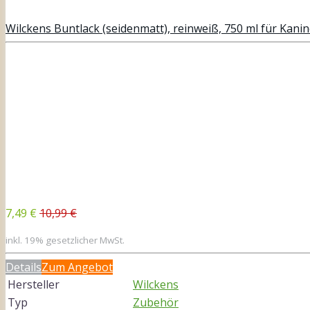
Wilckens Buntlack (seidenmatt), reinweiß, 750 ml für Kani
7,49 €
10,99 €
inkl. 19% gesetzlicher MwSt.
Details
Zum Angebot
Hersteller
Wilckens
Typ
Zubehör