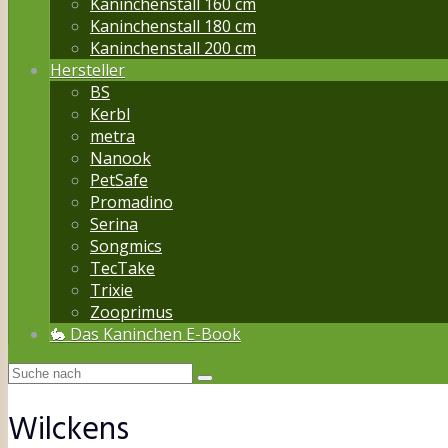
Kaninchenstall 160 cm
Kaninchenstall 180 cm
Kaninchenstall 200 cm
Hersteller
BS
Kerbl
metra
Nanook
PetSafe
Promadino
Serina
Songmics
TecTake
Trixie
Zooprimus
🐇 Das Kaninchen E-Book
Wilckens