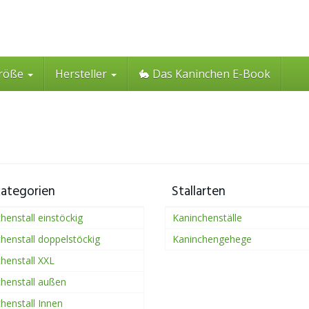
röße
Hersteller
🐇 Das Kaninchen E-Book
kategorien
Stallarten
henstall einstöckig
Kaninchenställe
henstall doppelstöckig
Kaninchengehege
henstall XXL
henstall außen
henstall Innen