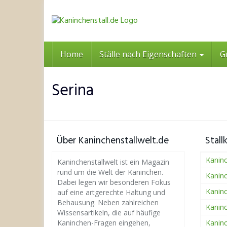
Skip
to
main
content
Home
Ställe nach Eigenschaften
G
Serina
Über Kaninchenstallwelt.de
Stall
Kaninc
Kaninchenstallwelt ist ein Magazin
rund um die Welt der Kaninchen.
Kaninc
Dabei legen wir besonderen Fokus
Kaninc
auf eine artgerechte Haltung und
Behausung. Neben zahlreichen
Kaninc
Wissensartikeln, die auf häufige
Kaninchen-Fragen eingehen,
Kaninc