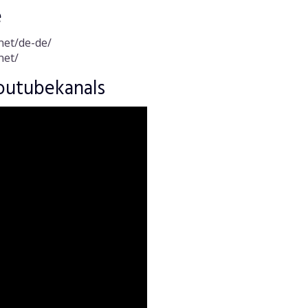
e
net/de-de/
net/
outubekanals