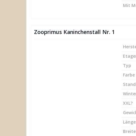
Mit M
Zooprimus Kaninchenstall Nr. 1
Herste
Etage
Typ
Farbe
Stand
Winte
XXL?
Gewic
Länge
Breite