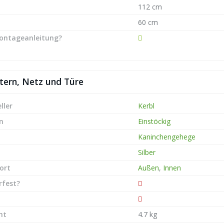
112 cm
60 cm
ontageanleitung?
ttern, Netz und Türe
ller
Kerbl
n
Einstöckig
Kaninchengehege
Silber
ort
Außen
,
Innen
rfest?
ht
4.7 kg