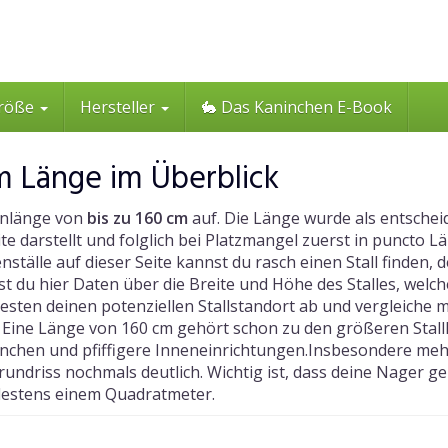
röße
Hersteller
🐇 Das Kaninchen E-Book
cm Länge im Überblick
tenlänge von
bis zu 160 cm
auf. Die Länge wurde als entschei
ite darstellt und folglich bei Platzmangel zuerst in punct
tälle auf dieser Seite kannst du rasch einen Stall finden, d
t du hier Daten über die Breite und Höhe des Stalles, welche
ten deinen potenziellen Stallstandort ab und vergleiche mi
st. Eine Länge von 160 cm gehört schon zu den größeren Stal
nchen und pfiffigere Inneneinrichtungen.Insbesondere meh
rundriss nochmals deutlich. Wichtig ist, dass deine Nager
ndestens einem Quadratmeter.