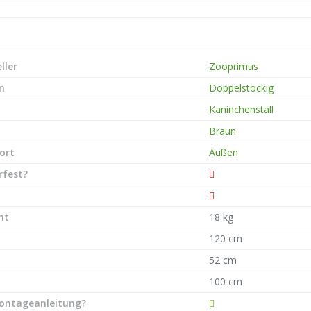
ller
Zooprimus
n
Doppelstöckig
Kaninchenstall
Braun
ort
Außen
rfest?
ht
18 kg
120 cm
52 cm
100 cm
ontageanleitung?