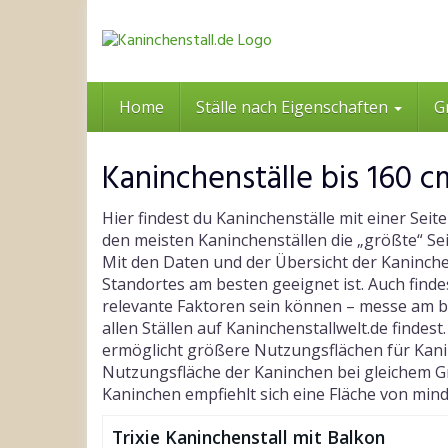
Skip
to
main
content
Home
Ställe nach Eigenschaften
G
Kaninchenställe bis 160 
Hier findest du Kaninchenställe mit einer Sei
den meisten Kaninchenställen die „größte“ Se
Mit den Daten und der Übersicht der Kaninchens
Standortes am besten geeignet ist. Auch findes
relevante Faktoren sein können – messe am bes
allen Ställen auf Kaninchenstallwelt.de finde
ermöglicht größere Nutzungsflächen für Kani
Nutzungsfläche der Kaninchen bei gleichem G
Kaninchen empfiehlt sich eine Fläche von mi
Trixie Kaninchenstall mit Balkon