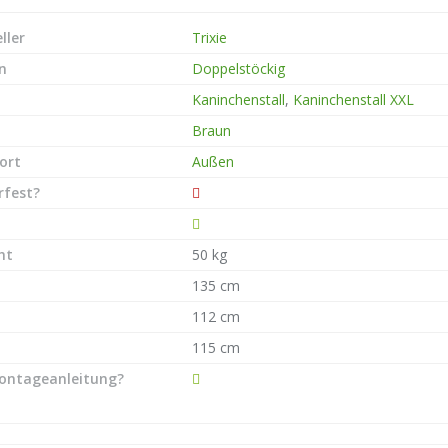
ller
Trixie
n
Doppelstöckig
Kaninchenstall
,
Kaninchenstall XXL
Braun
ort
Außen
rfest?
ht
50 kg
135 cm
112 cm
115 cm
ontageanleitung?