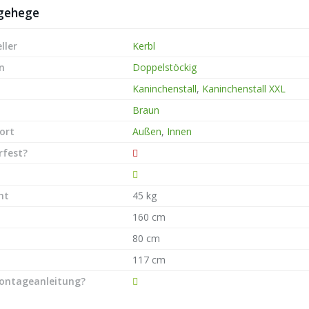
igehege
ller
Kerbl
n
Doppelstöckig
Kaninchenstall
,
Kaninchenstall XXL
Braun
ort
Außen
,
Innen
rfest?
ht
45 kg
160 cm
80 cm
117 cm
ontageanleitung?