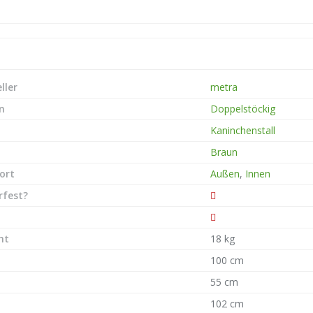
ller
metra
n
Doppelstöckig
Kaninchenstall
Braun
ort
Außen
,
Innen
rfest?
ht
18 kg
100 cm
55 cm
102 cm