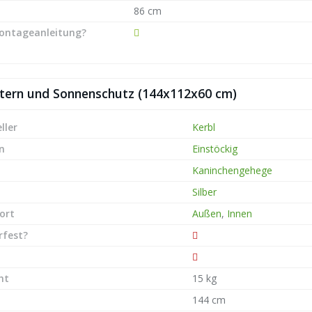
86 cm
ontageanleitung?
ittern und Sonnenschutz (144x112x60 cm)
ller
Kerbl
n
Einstöckig
Kaninchengehege
Silber
ort
Außen
,
Innen
rfest?
ht
15 kg
144 cm