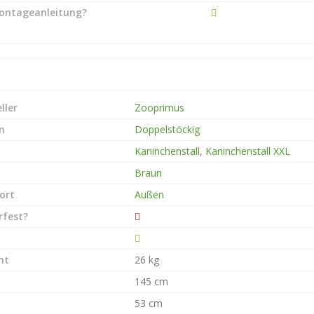
ontageanleitung?
ller
Zooprimus
n
Doppelstöckig
Kaninchenstall
,
Kaninchenstall XXL
Braun
ort
Außen
rfest?
ht
26 kg
145 cm
53 cm