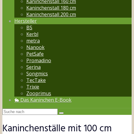
Kaninchenstall 160 cm
Kaninchenstall 180 cm
Kaninchenstall 200 cm
Hersteller
BS
Kerbl
metra
Nanook
PetSafe
Promadino
Serina
Songmics
TecTake
Trixie
Zooprimus
🐇 Das Kaninchen E-Book
Kaninchenställe mit 100 cm