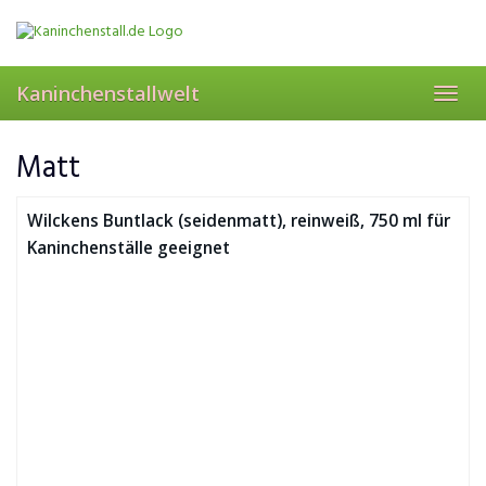
Skip
to
main
content
Kaninchenstallwelt
Toggl
navig
Matt
Wilckens Buntlack (seidenmatt), reinweiß, 750 ml für
Kaninchenställe geeignet