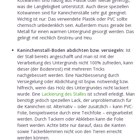
Kotwannen sind häufig aus Plastik oder Metall gefertigt,
was die Langlebigkeit unterstützt. Auch diese speziellen
Kotwannen sind für Kaninchenställe sehr gut geeignet.
Wichtig ist nur: Das verwendete Plastik oder PVC sollte
chemisch unbedenklich sein. Außerdem muss gerade bei
Metall für einen warmen Untergrund gesorgt werden. Das
gelingt mit reichlich Einstreu und Heu.
Kaninchenstall-Boden abdichten bzw. versiegeln:
Ist
der Stall bereits angeschafft und man ist mit der
Verarbeitung des Untergrunds nicht 100% zufrieden, kann
dieser (der Bodenrost) mit mehreren Tricks
nachgebessert werden. Eine Nachbesserung durch
Versiegelung oder Abdichtung ist bspw. notwendig bzw.
hilfreich, wenn das Holz des Untergrundes nicht lackiert
wurde. Eine
Lackierung des Stalles
ist schnell erledigt. Man
benötigt jedoch speziellen Lack, der unproblematisch für
die Kaninchen ist. Alternativ – oder zusätzlich – kann PVC-
Folie, beispielsweise durch eine Teichfolie – eingearbeitet
werden. Durch Tackern oder Abkleben kann die Folie
fixiert werden. Achte bitte nur darauf, dass die Kanten
sowie Tackerklemmen nicht von den Tieren erreicht
werden können.