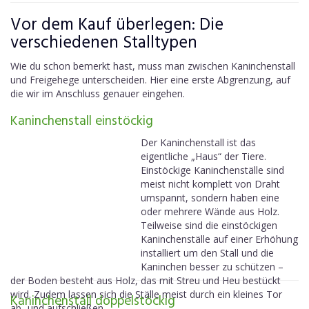
Vor dem Kauf überlegen: Die
verschiedenen Stalltypen
Wie du schon bemerkt hast, muss man zwischen Kaninchenstall
und Freigehege unterscheiden. Hier eine erste Abgrenzung, auf
die wir im Anschluss genauer eingehen.
Kaninchenstall einstöckig
Der Kaninchenstall ist das
eigentliche „Haus“ der Tiere.
Einstöckige Kaninchenställe sind
meist nicht komplett von Draht
umspannt, sondern haben eine
oder mehrere Wände aus Holz.
Teilweise sind die einstöckigen
Kaninchenställe auf einer Erhöhung
installiert um den Stall und die
Kaninchen besser zu schützen –
der Boden besteht aus Holz, das mit Streu und Heu bestückt
wird. Zudem lassen sich die Ställe meist durch ein kleines Tor
Kaninchenstall doppelstöckig
ab- und aufschließen.