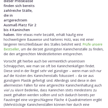
dieser Preisklasse
finden sich bereits
zahlreiche Ställe,
die in
artgerechtem
Ausmaß Platz für 2
bis 4 Kaninchen
haben.
Wer etwas mehr bezahlt, erhält häufig eine
hochwertigere Bauweise und härteres Holz, was mit einer
längeren Verschleißdauer des Stalles belohnt wird.
Prüfe unsere
Bestseller
, um die derzeit günstigsten Kaninchenställe zu finden,
die den artgerechten Mindestkriterien entsprechen.
Vorsicht gilt hierbei auch bei vermeintlich unseriösen
Schnäppchen, wie man sie oft bei Kaninchenkäfigen findet.
Diese sind in der Regel sehr viel günstiger – wenn man sich nur
auf die Kosten des Kaninchenstalls fokussiert – da sie aus
günstigem Plastik gefertigt sind. Allerdings sind diese in den
allermeisten Fällen für eine artgerechte Kaninchenhaltung auch
viel zu klein
! Bedenke, dass Kaninchen stets mindestens zu
zweit gehalten werden sollten und sich dadurch bereits per
Faustregel eine vorgeschlagene Fläche 4 Quadratmetern ergibt
(Mehrstöckige Kaninchenställen können hier durch eine