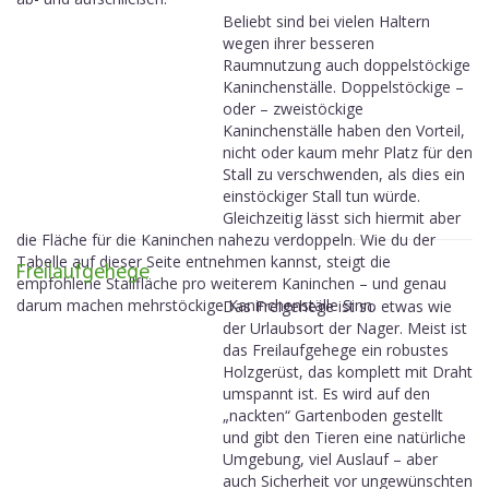
Beliebt sind bei vielen Haltern
wegen ihrer besseren
Raumnutzung auch doppelstöckige
Kaninchenställe. Doppelstöckige –
oder – zweistöckige
Kaninchenställe haben den Vorteil,
nicht oder kaum mehr Platz für den
Stall zu verschwenden, als dies ein
einstöckiger Stall tun würde.
Gleichzeitig lässt sich hiermit aber
die Fläche für die Kaninchen nahezu verdoppeln. Wie du der
Tabelle auf dieser Seite entnehmen kannst, steigt die
Freilaufgehege
empfohlene Stallfläche pro weiterem Kaninchen – und genau
darum machen mehrstöckige Kaninchenställe Sinn.
Das Freigehege ist so etwas wie
der Urlaubsort der Nager. Meist ist
das Freilaufgehege ein robustes
Holzgerüst, das komplett mit Draht
umspannt ist. Es wird auf den
„nackten“ Gartenboden gestellt
und gibt den Tieren eine natürliche
Umgebung, viel Auslauf – aber
auch Sicherheit vor ungewünschten