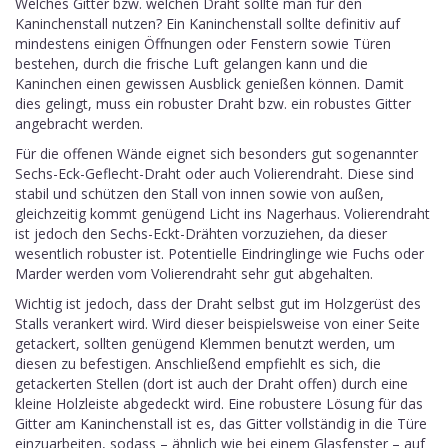
Welches Gitter bzw. welchen Draht sollte man für den
Kaninchenstall nutzen? Ein Kaninchenstall sollte definitiv auf
mindestens einigen Öffnungen oder Fenstern sowie Türen
bestehen, durch die frische Luft gelangen kann und die
Kaninchen einen gewissen Ausblick genießen können. Damit
dies gelingt, muss ein robuster Draht bzw. ein robustes Gitter
angebracht werden.
Für die offenen Wände eignet sich besonders gut sogenannter
Sechs-Eck-Geflecht-Draht oder auch Volierendraht. Diese sind
stabil und schützen den Stall von innen sowie von außen,
gleichzeitig kommt genügend Licht ins Nagerhaus. Volierendraht
ist jedoch den Sechs-Eckt-Drähten vorzuziehen, da dieser
wesentlich robuster ist. Potentielle Eindringlinge wie Fuchs oder
Marder werden vom Volierendraht sehr gut abgehalten.
Wichtig ist jedoch, dass der Draht selbst gut im Holzgerüst des
Stalls verankert wird. Wird dieser beispielsweise von einer Seite
getackert, sollten genügend Klemmen benutzt werden, um
diesen zu befestigen. Anschließend empfiehlt es sich, die
getackerten Stellen (dort ist auch der Draht offen) durch eine
kleine Holzleiste abgedeckt wird. Eine robustere Lösung für das
Gitter am Kaninchenstall ist es, das Gitter vollständig in die Türe
einzuarbeiten, sodass – ähnlich wie bei einem Glasfenster – auf