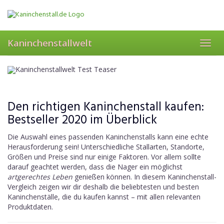
Kaufe einen Kaninchenstall,
Skip
der
wirklich
passt!
to
main
Die beliebtesten Kaninchenställe im Vergleich
content
Kaninchenstallwelt
Toggl
Direkt zu den Bestsellern ➔
navig
Den richtigen Kaninchenstall kaufen:
Bestseller 2020 im Überblick
Die Auswahl eines passenden Kaninchenstalls kann eine echte
Herausforderung sein! Unterschiedliche Stallarten, Standorte,
Größen und Preise sind nur einige Faktoren. Vor allem sollte
darauf geachtet werden, dass die Nager ein möglichst
artgerechtes Leben
genießen können. In diesem Kaninchenstall-
Vergleich zeigen wir dir deshalb die beliebtesten und besten
Kaninchenställe, die du kaufen kannst – mit allen relevanten
Produktdaten.