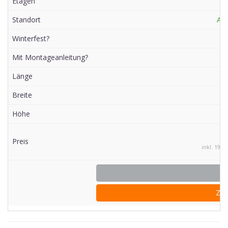
Etagen
E
Standort
Au
Winterfest?
Mit Montageanleitung?
Länge
Breite
Höhe
Preis
inkl. 19% 
Zu