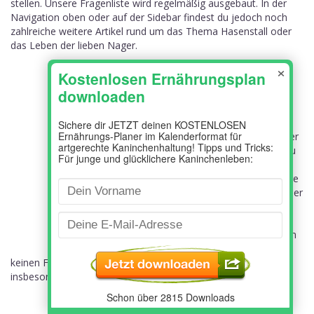
stellen. Unsere Fragenliste wird regelmäßig ausgebaut. In der
Navigation oben oder auf der Sidebar findest du jedoch noch
zahlreiche weitere Artikel rund um das Thema Hasenstall oder
das Leben der lieben Nager.
×
Wie kann ich
meinen
Kaninchenstall
streichen?
Egal ob der Stall
selbst gebaut oder
gekauft wurde, du
solltest auf jeden
Fall einige wichtige
Dinge bezüglich der
zu verwendenden
Farbe und Lasur
wissen. Schließlich
darf diese auf
keinen Fall chemisch bedenklich sein. Kläre dieses Thema
insbesondere vor dem Kaninchenstall-Kauf.
Wie muss ich