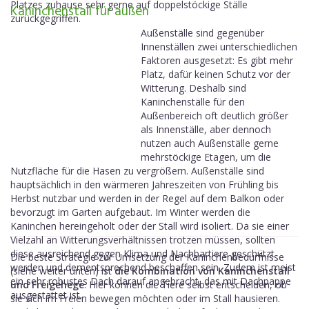
Platzes zuhause sehr gerne auf doppelstöckige Ställe
Kaninchenstall für außen
zurückgegriffen.
Außenställe sind gegenüber
Innenställen zwei unterschiedlichen
Faktoren ausgesetzt: Es gibt mehr
Platz, dafür keinen Schutz vor der
Witterung. Deshalb sind
Kaninchenställe für den
Außenbereich oft deutlich größer
als Innenställe, aber dennoch
nutzen auch Außenställe gerne
mehrstöckige Etagen, um die
Nutzfläche für die Hasen zu vergrößern. Außenställe sind
hauptsächlich in den wärmeren Jahreszeiten von Frühling bis
Herbst nutzbar und werden in der Regel auf dem Balkon oder
bevorzugt im Garten aufgebaut. Im Winter werden die
Kaninchen hereingeholt oder der Stall wird isoliert. Da sie einer
Vielzahl an Witterungsverhältnissen trotzen müssen, sollten
diese ausreichend gegen Klima und Nachbartiere geschützt
Die beste Strategie zur Umsetzung der Kaninchenbedürfnisse
werden und dementsprechend beschaffen sein. Zudem ist meist
(siehe weiter unten) ist
die Kombination von Kaninchenstall
ein sehr robustes Dach darauf angebracht, das mit Dachpappe
und Freigehege
. Hier können die Tiere selbst entscheiden, ob
ausgestattet ist.
sie sich im Freien bewegen möchten oder im Stall hausieren.